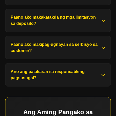
Paano ako makakatakda ng mga limitasyon
sa deposito?
Paano ako makipag-ugnayan sa serbisyo sa
customer?
Ano ang patakaran sa responsableng
pagsusugal?
Ang Aming Pangako sa