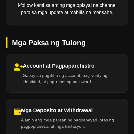
I-follow kami sa aming mga opisyal na channel
para sa mga update at mabilis na mensahe.
Mga Paksa ng Tulong
Account at Pagpaparehistro
Gabay sa paglikha ng account, pag-verify ng
identidad, at pag-reset ng password.
Mga Deposito at Withdrawal
Alamin ang mga paraan ng pagbabayad, oras ng
pagpoproseso, at mga limitasyon.