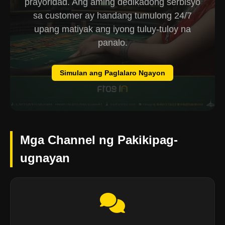
prayoridad. Ang aming dedikadong serbisyo
sa customer ay handang tumulong 24/7
upang matiyak ang iyong tuluy-tuloy na
panalo.
Simulan ang Paglalaro Ngayon
Mga Channel ng Pakikipag-
ugnayan