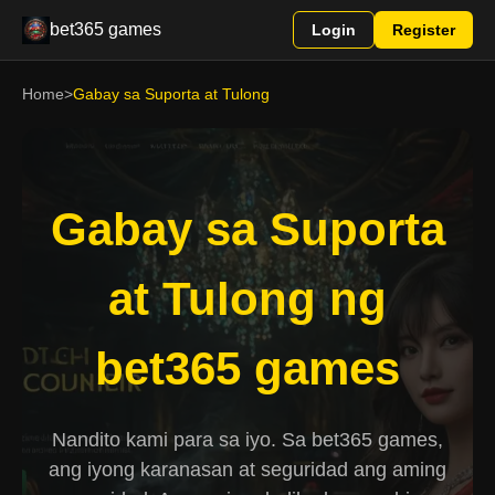
bet365 games
Login
Register
Home
>
Gabay sa Suporta at Tulong
Gabay sa Suporta
at Tulong ng
bet365 games
Nandito kami para sa iyo. Sa bet365 games,
ang iyong karanasan at seguridad ang aming