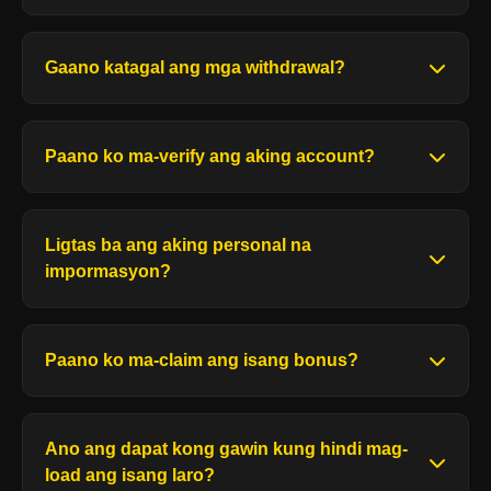
Gaano katagal ang mga withdrawal?
Paano ko ma-verify ang aking account?
Ligtas ba ang aking personal na
impormasyon?
Paano ko ma-claim ang isang bonus?
Ano ang dapat kong gawin kung hindi mag-
load ang isang laro?