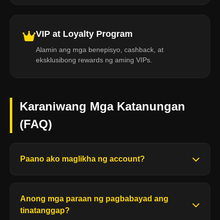
VIP at Loyalty Program
Alamin ang mga benepisyo, cashback, at
eksklusibong rewards ng aming VIPs.
Karaniwang Mga Katanungan
(FAQ)
Paano ako maglikha ng account?
Anong mga paraan ng pagbabayad ang
tinatanggap?