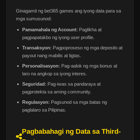
Ginagamit ng bet365 games ang iyong data para sa
mga sumusunod:
Pamamahala ng Account:
Paglikha at
pagpapatakbo ng iyong user profile.
Transaksyon:
Pagpoproseso ng mga deposito at
payout nang mabilis at ligtas.
Personalisasyon:
Pag-aalok ng mga bonus at
laro na angkop sa iyong interes.
Seguridad:
Pag-iwas sa pandaraya at
pagprotekta sa aming community.
Regulasyon:
Pagsunod sa mga batas ng
paglalaro sa Pilipinas.
Pagbabahagi ng Data sa Third-