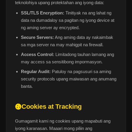
teknolohiya upang protektahan ang iyong data:
SSL/TLS Encryption:
Tinitiyak na ang lahat ng
data na dumadaloy sa pagitan ng iyong device at
ng aming server ay encrypted.
Secure Servers:
Ang aming data ay nakaimbak
sa mga server na may mahigpit na firewall.
Access Control:
Limitadong tauhan lamang ang
may access sa sensitibong impormasyon.
Regular Audit:
Patuloy na pagsusuri sa aming
security protocols upang maiwasan ang anumang
banta.
Cookies at Tracking
Gumagamit kami ng cookies upang mapabuti ang
iyong karanasan. Maaari mong piliin ang