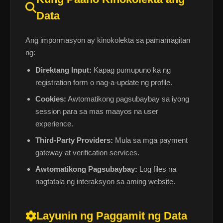
Data
Ang impormasyon ay kinokolekta sa pamamagitan
ng:
Direktang Input:
Kapag pumupuno ka ng
registration form o nag-a-update ng profile.
Cookies:
Awtomatikong pagsubaybay sa iyong
session para sa mas maayos na user
experience.
Third-Party Providers:
Mula sa mga payment
gateway at verification services.
Awtomatikong Pagsubaybay:
Log files na
nagtatala ng interaksyon sa aming website.
Layunin ng Paggamit ng Data