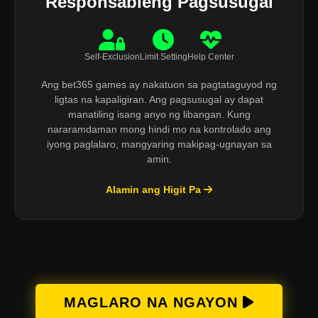
Responsableng Pagsusugal
Self-Exclusion
Limit Setting
Help Center
Ang bet365 games ay nakatuon sa pagtataguyod ng
ligtas na kapaligiran. Ang pagsusugal ay dapat
manatiling isang anyo ng libangan. Kung
nararamdaman mong hindi mo na kontrolado ang
iyong paglalaro, mangyaring makipag-ugnayan sa
amin.
Alamin ang Higit Pa
MAGLARO NA NGAYON