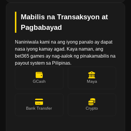
Mabilis na Transaksyon at
Pagbabayad
Naniniwala kami na ang iyong panalo ay dapat
nasa iyong kamay agad. Kaya naman, ang
bet365 games ay nag-aalok ng pinakamabilis na
payout system sa Pilipinas.
GCash
Maya
Bank Transfer
Crypto