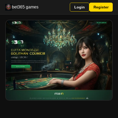
bet365 games
Login
Register