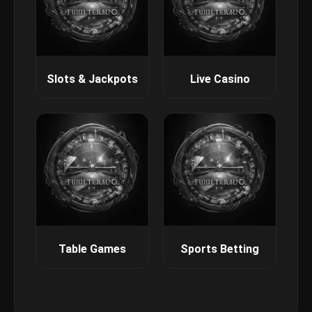
Slots & Jackpots
Live Casino
Table Games
Sports Betting