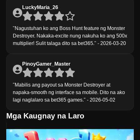
LuckyMaria_26
"Nagustuhan ko ang Boss Hunt feature ng Monster
Destroyer. Nakaka-excite nung nakuha ko ang 500x
multiplier! Sulit talaga dito sa bet365." - 2026-03-20
PinoyGamer_Master
"Mabilis ang payout sa Monster Destroyer at
napaka-smooth ng interface sa mobile. Dito na ako
lagi naglalaro sa bet365 games." - 2026-05-02
Mga Kaugnay na Laro