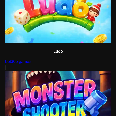
Ludo
bet365 games