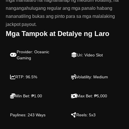
mga manlalaro na naghahanap ng medium volatility, na
nangangahulugang regular ang mga panalo habang
nananatiling bukas ang pinto para sa mga malalaking
jackpot payout.
Mga Tampok at Detalye ng Laro
Provider: Oceanic
Uri: Video Slot
Gaming
RTP: 96.5%
Volatility: Medium
Min Bet: ₱1.00
Max Bet: ₱5,000
Paylines: 243 Ways
Reels: 5x3