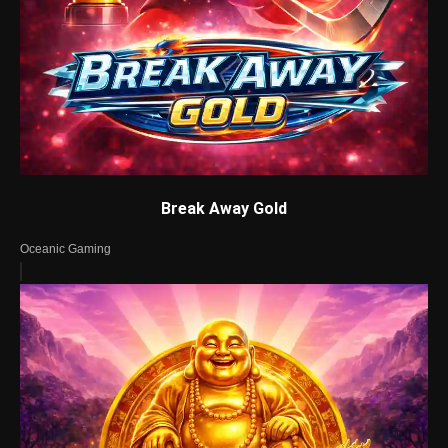
Break Away Gold
Oceanic Gaming