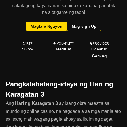
nakatagong kayamanan sa pinaka-kapana-panabik
na slot game ng taon!
Maglaro Ngayon
Mag-sign Up
RTP
VOLATILITY
PROVIDER
96.5%
Medium
Oceanic
Gaming
Pangkalahatang-ideya ng Hari ng
Karagatan 3
Ang
Hari ng Karagatan 3
ay isang obra maestra sa
mundo ng online casino, na nagdadala sa mga manlalaro
sa isang mahiwagang paglalakbay sa ilalim ng dagat.