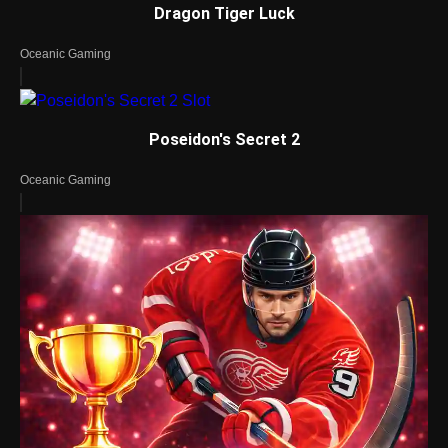
Dragon Tiger Luck
Oceanic Gaming
Poseidon's Secret 2
Oceanic Gaming